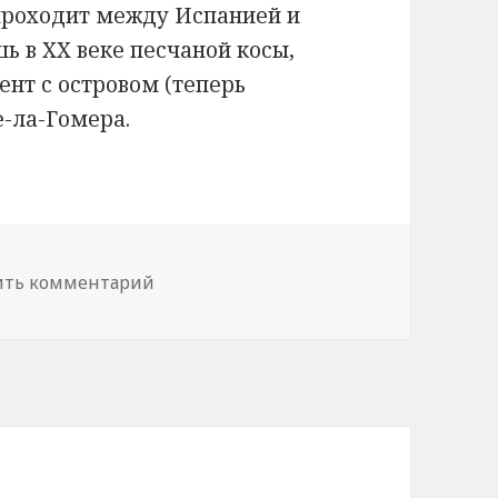
 проходит между Испанией и
ь в XX веке песчаной косы,
нт с островом (теперь
-ла-Гомера.
ить комментарий
к записи Бесполезные факты о границ