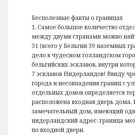
Бесполезные факты о границах
1. Самое большое количество отде
между двумя странами можно найт
31 (всего у Бельгии 39 наземных гр
дело в чудесном голландском город
бельгийских эсклавов, внутри кото
7 эсклавов Нидерландов! Ввиду чр
города и несовпадения границ с у
отдельных домов определяется тер
расположена входная дверь дома. И
замечательный дом, имеющий одн
нидерландский адрес: граница ме
по входной двери.