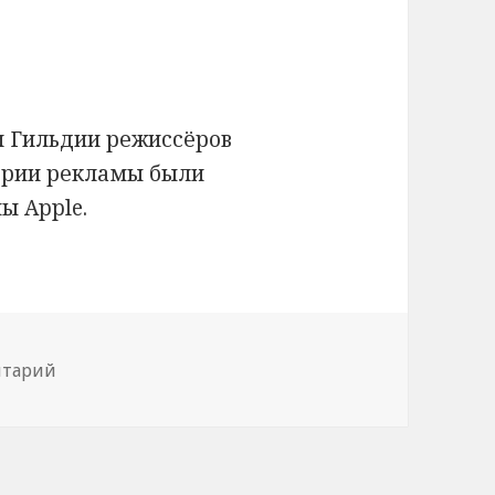
и Гильдии режиссёров
гории рекламы были
ы Apple.
нтарий
к записи A — Apple