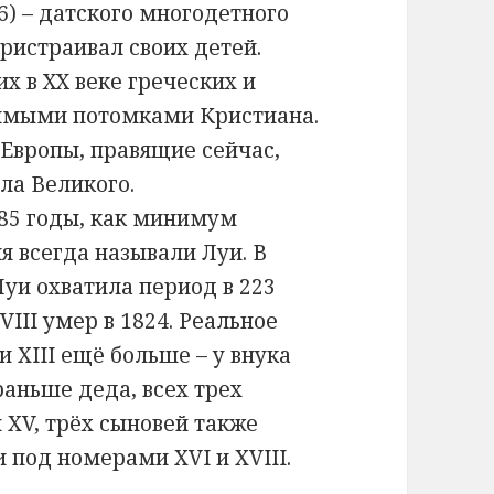
6) – датского многодетного
ристраивал своих детей.
 в ХХ веке греческих и
рямыми потомками Кристиана.
 Европы, правящие сейчас,
ла Великого.
1785 годы, как минимум
я всегда называли Луи. В
Луи охватила период в 223
XVIII умер в 1824. Реальное
 XIII ещё больше – у внука
раньше деда, всех трех
и XV, трёх сыновей также
и под номерами XVI и XVIII.