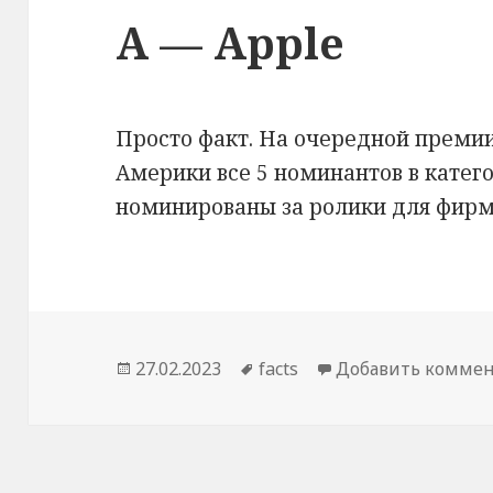
A — Apple
Просто факт. На очередной преми
Америки все 5 номинантов в кате
номинированы за ролики для фирм
Опубликовано
27.02.2023
Метки
facts
Добавить комме