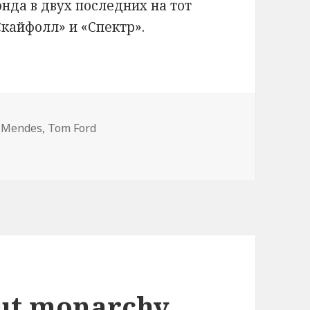
да в двух последних на тот
кайфолл» и «Спектр».
 Mendes
,
Tom Ford
 Mostra, 2016. Just facts
out monarchy