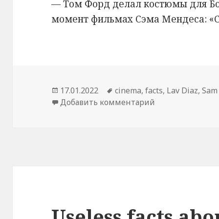
— Том Форд делал костюмы для Бон
момент фильмах Сэма Мендеса: «С
Опубликовано
17.01.2022
Метки
cinema
,
facts
,
Lav Diaz
,
Sam
Добавить комментарий
к записи The 73th
Useless facts ab