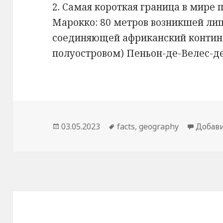
2. Самая короткая граница в мире
Марокко: 80 метров возникшей лиш
соединяющей африканский контине
полуостровом) Пеньон-де-Велес-де
Опубликовано
03.05.2023
Метки
facts
,
geography
Добав