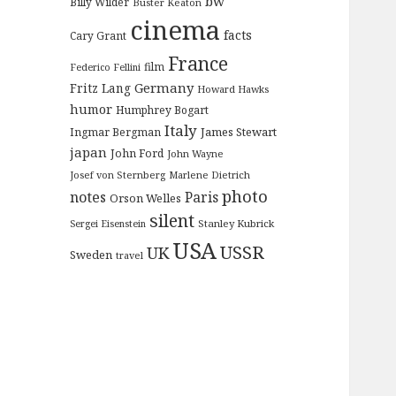
bw
Billy Wilder
Buster Keaton
cinema
facts
Cary Grant
France
film
Federico Fellini
Germany
Fritz Lang
Howard Hawks
humor
Humphrey Bogart
Italy
James Stewart
Ingmar Bergman
japan
John Ford
John Wayne
Josef von Sternberg
Marlene Dietrich
photo
notes
Paris
Orson Welles
silent
Stanley Kubrick
Sergei Eisenstein
USA
USSR
UK
Sweden
travel