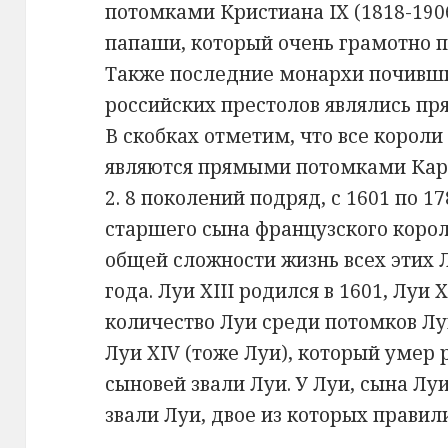
потомками Кристиана IX (1818-190
папаши, который очень грамотно п
Также последние монархи почивших
российских престолов являлись п
В скобках отметим, что все короли
являются прямыми потомками Кар
2. 8 поколений подряд, с 1601 по 
старшего сына французского корол
общей сложности жизнь всех этих 
года. Луи XIII родился в 1601, Луи 
количество Луи среди потомков Луи
Луи XIV (тоже Луи), который умер 
сыновей звали Луи. У Луи, сына Лу
звали Луи, двое из которых правил