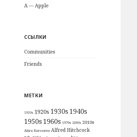
A — Apple
ССЫЛКИ
Communities
Friends
МЕТКИ
1930s
1940s
1920s
1910s
1950s
1960s
2010s
1970s
2000s
Alfred Hitchcock
Akira Kurosawa